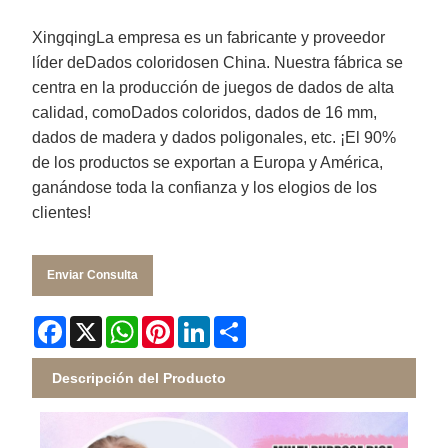
Xingqing
La empresa es un fabricante y proveedor
líder de
Dados coloridos
en China. Nuestra fábrica se
centra en la producción de juegos de dados de alta
calidad, como
Dados coloridos
, dados de 16 mm,
dados de madera y dados poligonales, etc. ¡El 90%
de los productos se exportan a Europa y América,
ganándose toda la confianza y los elogios de los
clientes!
Enviar Consulta
Facebook
X
WhatsApp
Pinterest
LinkedIn
Share
Descripción del Producto