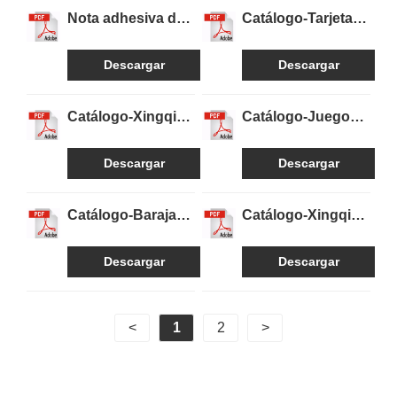
Nota adhesiva de
Catálogo-Tarjetas
catálogo-Xingqing
de juego Xingqing
Descargar
Descargar
Catálogo-Xingqing
Catálogo-Juego
Juego de juguetes
de mesa de
de madera
ajedrez de madera
Descargar
Descargar
Xingqing
Catálogo-Baraja
Catálogo-Xingqing
de cartas del Tarot
Productos de vida
Xingqing
y oficina
Descargar
Descargar
<
1
2
>