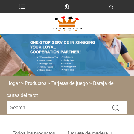
Hogar
>
Productos
>
Tarjetas de juego
> Baraja de
cartas del tarot
Todos los productos
Juguete de madera