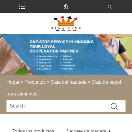
Hogar
>
Productos
>
Caja del paquete
> Caja de papel
para alimentos
Todos los productos
Juguete de madera