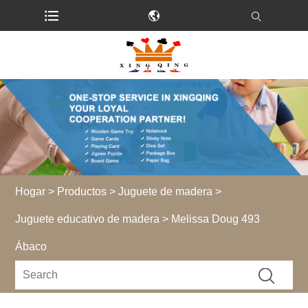
Hogar
>
Productos
>
Juguete de madera
>
Juguete educativo de madera
> Melissa Doug 493
Ábaco