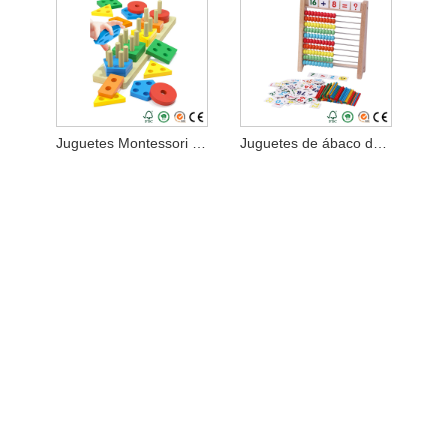
Juguetes Montessori apilables de madera para bebés
Juguetes de ábaco de madera para niños Matemáticas