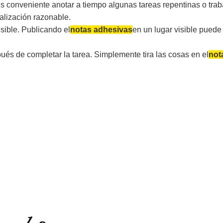
 conveniente anotar a tiempo algunas tareas repentinas o trabaj
alización razonable.
isible. Publicando el
notas adhesivas
en un lugar visible pued
és de completar la tarea. Simplemente tira las cosas en el
not