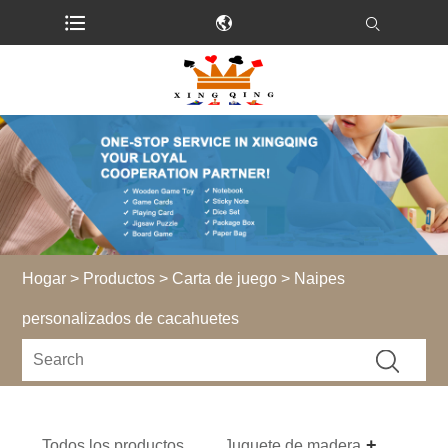
Hogar
>
Productos
>
Carta de juego
> Naipes
personalizados de cacahuetes
Todos los productos
Juguete de madera