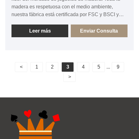
madera es respetuosa con el medio ambiente,
nuestra fábrica está certificada por FSC y BSCI y
somos el proveedor preferido de muchas grandes
marcas en China.
Leer más
Enviar Consulta
<
1
2
3
4
5
...
9
>