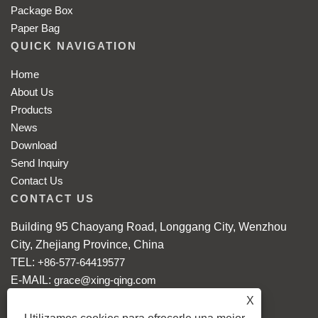
Package Box
Paper Bag
QUICK NAVIGATION
Home
About Us
Products
News
Download
Send Inquiry
Contact Us
CONTACT US
Building 95 Chaoyang Road, Longgang City, Wenzhou
City, Zhejiang Province, China
TEL:
+86-577-64419577
E-MAIL:
grace@xing-qing.com
Mobile: +86-18868086608
X
WhatsApp:
+86-18868086608