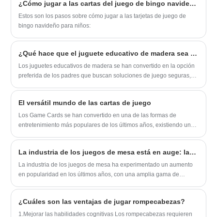
¿Cómo jugar a las cartas del juego de bingo navideño para niños?
combinan precisión matemática con atractivo estético para brindar
satisfacción tanto funcional como táctil.
Estos son los pasos sobre cómo jugar a las tarjetas de juego de
bingo navideño para niños:
¿Qué hace que el juguete educativo de madera sea la opción más inteligente para el desarrollo infantil?
Los juguetes educativos de madera se han convertido en la opción
preferida de los padres que buscan soluciones de juego seguras,
duraderas y centradas en el desarrollo. A diferencia de las
alternativas de plástico, estos juguetes fomentan la creatividad,
El versátil mundo de las cartas de juego
mejoran las capacidades cognitivas y apoyan el desarrollo
sensorial. Este artículo explora los beneficios, los tipos, las
Los Game Cards se han convertido en una de las formas de
consideraciones de compra y las aplicaciones del mundo real de
entretenimiento más populares de los últimos años, existiendo una
los juguetes educativos de madera, al tiempo que aborda las
gran variedad de tipos y tamaños para adaptarse a diferentes
preocupaciones comunes de los clientes, como la seguridad, la
gustos y ocasiones. Ya sea que esté buscando una forma divertida
La industria de los juegos de mesa está en auge: las innovaciones y los eventos destacan el crecimiento, mientras que la lucha contra la piratería sigue siendo una prioridad
durabilidad y la relación calidad-precio.
de pasar el tiempo con familiares y amigos o una herramienta para
ayudar en la educación, Game Cards tiene algo que ofrecer a todos.
La industria de los juegos de mesa ha experimentado un aumento
en popularidad en los últimos años, con una amplia gama de
juegos que satisfacen diversos gustos y preferencias. Desde juegos
de mesa clásicos hasta títulos de estrategia complejos, los juegos
¿Cuáles son las ventajas de jugar rompecabezas?
de mesa se han convertido en un sector próspero que atrae tanto a
jugadores casuales como a jugadores incondicionales. A
1.Mejorar las habilidades cognitivas Los rompecabezas requieren