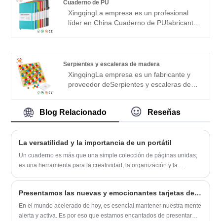
the world's top 500 companies. With
Cuaderno de PU
excellent quality and warm professional
Xingqing
La empresa es un profesional
service, get the praise of partners!
líder en China.
Cuaderno de PU
fabricante,
proveedor y exportador. Nuestros
cuadernos se venden en todo el mundo y
son muy populares debido a su alta
calidad y bajo precio. También brindamos
Serpientes y escaleras de madera
servicios personalizados integrales para
Xingqing
La empresa es un fabricante y
nuestros clientes y somos proveedores de
proveedor de
Serpientes y escaleras de
muchas marcas importantes. Esperamos
madera
en China. Nuestras fábricas están
sinceramente convertirnos en su
certificadas por BSCI, CE, SGS, EN71,
proveedor amigable a largo plazo en
Blog Relacionado
Reseñas
etc., y nuestros productos son de
China.
absoluta alta calidad. Esperamos
sinceramente convertirnos en su socio a
La versatilidad y la importancia de un portátil
largo plazo en China.
Un cuaderno es más que una simple colección de páginas unidas;
es una herramienta para la creatividad, la organización y la
productividad. Ya sea que se utilice para anotar pensamientos,
planificar tareas diarias o esbozar ideas, un buen cuaderno sirve
Presentamos las nuevas y emocionantes tarjetas de juegos de memoria: una forma divertida y desafiante de aumentar la capacidad intelectual
como un compañero confiable tanto en la vida personal como
profesional.
En el mundo acelerado de hoy, es esencial mantener nuestra mente
alerta y activa. Es por eso que estamos encantados de presentar