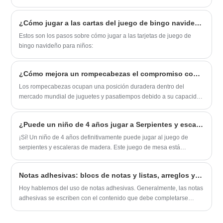
nuestra última línea de productos: ¡Tarjetas de juegos de memoria!
Estas tarjetas únicas están diseñadas para brindar horas de
¿Cómo jugar a las cartas del juego de bingo navideño para niños?
diversión mientras desafían y mejoran sus habilidades de memoria.
Estos son los pasos sobre cómo jugar a las tarjetas de juego de
bingo navideño para niños:
¿Cómo mejora un rompecabezas el compromiso cognitivo y el atractivo del mercado?
Los rompecabezas ocupan una posición duradera dentro del
mercado mundial de juguetes y pasatiempos debido a su capacidad
para brindar estimulación cognitiva, satisfacción sensorial y
entretenimiento prolongado en todos los grupos de edad. A medida
¿Puede un niño de 4 años jugar a Serpientes y escaleras de madera?
que el interés de los consumidores se desplaza hacia productos
que equilibran la recreación con el valor del desarrollo, los
¡Sí! Un niño de 4 años definitivamente puede jugar al juego de
rompecabezas continúan emergiendo como una categoría de alta
serpientes y escaleras de madera. Este juego de mesa está
visibilidad en la demanda de búsqueda y las conversiones
diseñado para niños y adultos de todas las edades, y las reglas son
minoristas.
lo suficientemente simples como para que los niños pequeños las
Notas adhesivas: blocs de notas y listas, arreglos y recordatorios
comprendan y las sigan.
Hoy hablemos del uso de notas adhesivas. Generalmente, las notas
adhesivas se escriben con el contenido que debe completarse
recientemente.