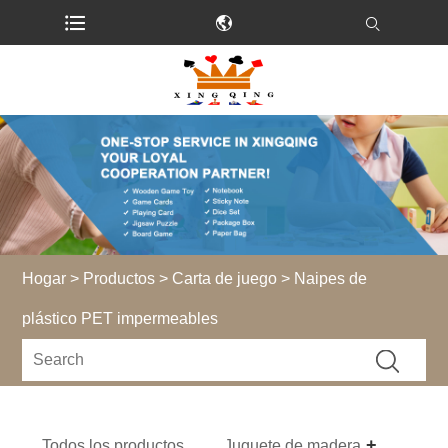
Hogar
>
Productos
>
Carta de juego
> Naipes de
plástico PET impermeables
Todos los productos
Juguete de madera