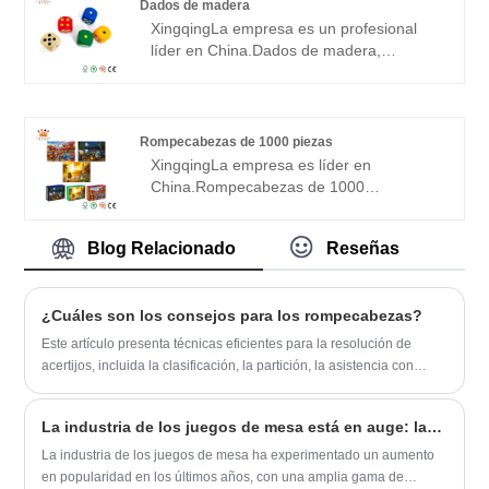
conocido por su precio competitivo y
Dados de madera
calidad duradera, y es el proveedor
Xingqing
La empresa es un profesional
cooperativo preferido de muchas grandes
líder en China.
Dados de madera
,
marcas en China.
fabricante, proveedor y exportador de
juguetes de madera. Nuestro
Dados de
madera
Los juguetes de madera se
venden en todo el mundo y son muy
Rompecabezas de 1000 piezas
populares debido a su alta calidad y bajo
Xingqing
La empresa es líder en
precio. También somos proveedores de
China.
Rompecabezas de 1000
muchas grandes marcas en China.
piezas
fabricante, proveedor y exportador.
Esperamos sinceramente convertirnos en
Nos especializamos en rompecabezas,
su proveedor amigable a largo plazo en
Blog Relacionado
Reseñas
juegos de cartas, naipes, juegos de
China.
madera y otras manualidades. Nuestra
fábrica ha pasado la certificación BSCI,
¿Cuáles son los consejos para los rompecabezas?
FSC, SGS, el 90% de los productos se
exportan a Europa, Estados Unidos y
Este artículo presenta técnicas eficientes para la resolución de
otros países desarrollados, los productos
acertijos, incluida la clasificación, la partición, la asistencia con
son elogiados por los clientes. Esperamos
herramientas y el manejo de puntos difíciles. Puede acortar el
sinceramente convertirnos en su
tiempo de resolución de acertijos en un 30% y ayudar a jugadores
proveedor cooperativo a largo plazo en
La industria de los juegos de mesa está en auge: las innovaciones y los eventos destacan el crecimiento, mientras que la lucha contra la piratería sigue siendo una prioridad
nuevos y antiguos.
China.
La industria de los juegos de mesa ha experimentado un aumento
en popularidad en los últimos años, con una amplia gama de