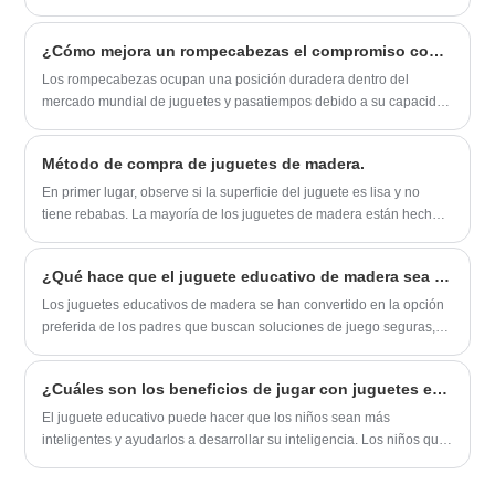
juegos que satisfacen diversos gustos y preferencias. Desde juegos
de mesa clásicos hasta títulos de estrategia complejos, los juegos
¿Cómo mejora un rompecabezas el compromiso cognitivo y el atractivo del mercado?
de mesa se han convertido en un sector próspero que atrae tanto a
jugadores casuales como a jugadores incondicionales. A
Los rompecabezas ocupan una posición duradera dentro del
continuación se ofrece un resumen de algunas de las últimas
mercado mundial de juguetes y pasatiempos debido a su capacidad
noticias y desarrollos en la industria.
para brindar estimulación cognitiva, satisfacción sensorial y
entretenimiento prolongado en todos los grupos de edad. A medida
Método de compra de juguetes de madera.
que el interés de los consumidores se desplaza hacia productos
que equilibran la recreación con el valor del desarrollo, los
En primer lugar, observe si la superficie del juguete es lisa y no
rompecabezas continúan emergiendo como una categoría de alta
tiene rebabas. La mayoría de los juguetes de madera están hechos
visibilidad en la demanda de búsqueda y las conversiones
a mano, por lo que cuanto más lisa sea la superficie del juguete,
minoristas.
más fina será la mano de obra.
¿Qué hace que el juguete educativo de madera sea la opción más inteligente para el desarrollo infantil?
Los juguetes educativos de madera se han convertido en la opción
preferida de los padres que buscan soluciones de juego seguras,
duraderas y centradas en el desarrollo. A diferencia de las
alternativas de plástico, estos juguetes fomentan la creatividad,
¿Cuáles son los beneficios de jugar con juguetes educativos para los niños?
mejoran las capacidades cognitivas y apoyan el desarrollo
sensorial. Este artículo explora los beneficios, los tipos, las
El juguete educativo puede hacer que los niños sean más
consideraciones de compra y las aplicaciones del mundo real de
inteligentes y ayudarlos a desarrollar su inteligencia. Los niños que
los juguetes educativos de madera, al tiempo que aborda las
juegan a menudo con juguetes educativos tienen reacciones
preocupaciones comunes de los clientes, como la seguridad, la
cerebrales más rápidas.