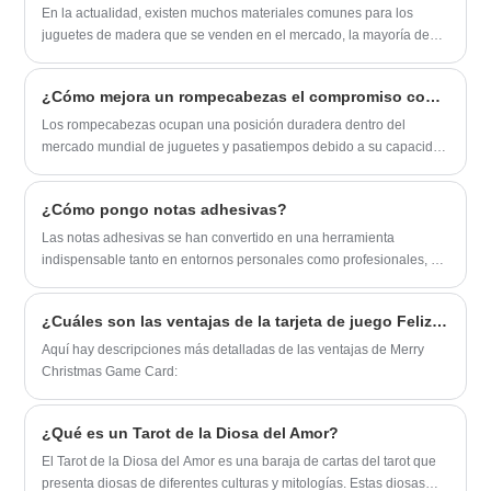
satisfacción para cada cliente. Esperamos
En la actualidad, existen muchos materiales comunes para los
sinceramente convertirnos en su
juguetes de madera que se venden en el mercado, la mayoría de
proveedor amigable a largo plazo en
los cuales son madera natural, y solo una pequeña porción es
China.
madera sintética.
¿Cómo mejora un rompecabezas el compromiso cognitivo y el atractivo del mercado?
Los rompecabezas ocupan una posición duradera dentro del
mercado mundial de juguetes y pasatiempos debido a su capacidad
para brindar estimulación cognitiva, satisfacción sensorial y
entretenimiento prolongado en todos los grupos de edad. A medida
¿Cómo pongo notas adhesivas?
que el interés de los consumidores se desplaza hacia productos
que equilibran la recreación con el valor del desarrollo, los
Las notas adhesivas se han convertido en una herramienta
rompecabezas continúan emergiendo como una categoría de alta
indispensable tanto en entornos personales como profesionales, ya
visibilidad en la demanda de búsqueda y las conversiones
que nos permiten anotar recordatorios importantes, listas de tareas
minoristas.
pendientes y otra información crítica de forma rápida y sencilla. Pero
¿Cuáles son las ventajas de la tarjeta de juego Feliz Navidad?
para aquellos que no están familiarizados con su uso, el proceso de
aplicación de notas adhesivas a veces puede resultar un poco
Aquí hay descripciones más detalladas de las ventajas de Merry
confuso. En este artículo, lo guiaremos a través de los pasos para
Christmas Game Card:
colocar notas adhesivas, asegurándonos de que pueda aprovechar
al máximo esta herramienta versátil.
¿Qué es un Tarot de la Diosa del Amor?
El Tarot de la Diosa del Amor es una baraja de cartas del tarot que
presenta diosas de diferentes culturas y mitologías. Estas diosas