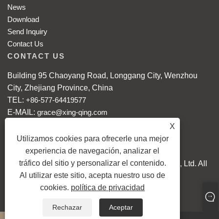
News
Download
Send Inquiry
Contact Us
CONTACT US
Building 95 Chaoyang Road, Longgang City, Wenzhou
City, Zhejiang Province, China
TEL:
+86-577-64419577
E-MAIL:
grace@xing-qing.com
Mobile: +86-18868086608
X
WhatsApp:
+86-18868086608
Utilizamos cookies para ofrecerle una mejor
experiencia de navegación, analizar el
tráfico del sitio y personalizar el contenido.
Copyright © 2024 Longgang Xingqing Crafts Co., Ltd. All
Al utilizar este sitio, acepta nuestro uso de
Rights reserved.
cookies.
política de privacidad
Links
Sitemap
RSS
XML
Rechazar
Aceptar