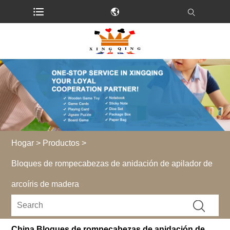
Hogar
>
Productos
>
Bloques de rompecabezas de anidación de apilador de
arcoíris de madera
China Bloques de rompecabezas de anidación de