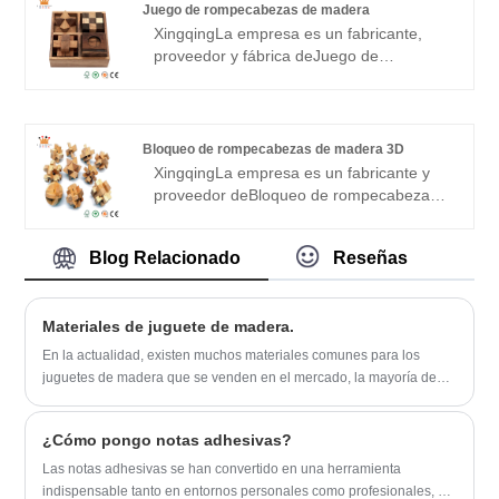
de modo que muchos clientes hayan
Juego de rompecabezas de madera
satisfecho nuestras tarjetas flash de
Xingqing
La empresa es un fabricante,
animales. Si estás interesado en nuestros
proveedor y fábrica de
Juego de
servicios de Tarjetas Flash de Animales,
rompecabezas de madera
en China y es
puedes consultarnos ahora, ¡te
líder del mercado de juguetes de madera.
responderemos a tiempo!
Toda la madera es respetuosa con el
medio ambiente, nuestra fábrica está
Bloqueo de rompecabezas de madera 3D
certificada por FSC y BSCI y somos el
Xingqing
La empresa es un fabricante y
proveedor preferido de muchas grandes
proveedor de
Bloqueo de rompecabezas
marcas en China.
de madera 3D
en China. Nos centramos
en la producción de juguetes de madera,
Blog Relacionado
Reseñas
rompecabezas de madera, juegos de
mesa de ajedrez de madera y estas
artesanías educativas, para brindar a los
Materiales de juguete de madera.
clientes servicios personalizados
integrales. Nuestros productos se
En la actualidad, existen muchos materiales comunes para los
exportan a Europa, Estados Unidos y
juguetes de madera que se venden en el mercado, la mayoría de
otros países y regiones desarrollados,
los cuales son madera natural, y solo una pequeña porción es
gracias a los elogios y la bienvenida de
madera sintética.
los clientes. ¡Esperamos sinceramente
¿Cómo pongo notas adhesivas?
trabajar con usted para avanzar juntos y
Las notas adhesivas se han convertido en una herramienta
lograr una cooperación beneficiosa para
indispensable tanto en entornos personales como profesionales, ya